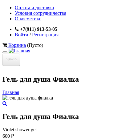
Оплата и доставка
Условия сотрудничества
О косметике
+7(911) 913-53-05
Войти
/
Регистрация
Корзина
(Пусто)
МЕНЮ
Главная
Гель для душа Фиалка
Каталог
Главная
Акции и скидки
Скрабы
Вы здесь
Сыворотки и крема
Новости
Масла
Гель для душа Фиалка
Контакты
Массажные масла
Violet shower gel
Шампуни
600 ₽