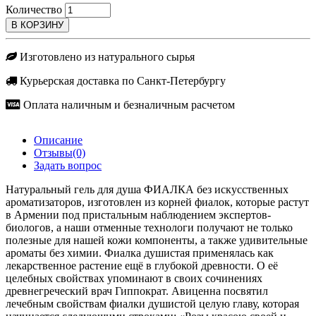
Количество
Гели для душа
Твердые мыла
Изготовлено из натурального сырья
Жидкие мыла
Курьерская доставка по Санкт-Петербургу
Гидролаты
Оплата наличным и безналичным расчетом
Лосьоны
Маски
Описание
Отзывы(0)
Аксессуары
Задать вопрос
Натуральный гель для душа ФИАЛКА без искусственных
ароматизаторов, изготовлен из корней фиалок, которые растут
<none>
в Армении под пристальным наблюдением экспертов-
биологов, а наши отменные технологи получают не только
полезные для нашей кожи компоненты, а также удивительные
Все товары
ароматы без химии. Фиалка душистая применялась как
лекарственное растение ещё в глубокой древности. О её
целебных свойствах упоминают в своих сочинениях
древнегреческий врач Гиппократ. Авиценна посвятил
лечебным свойствам фиалки душистой целую главу, которая