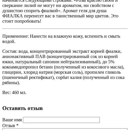
начинается следующими строками: «Розы красою своей и
сверкание лилий не могут ни ароматом, ни свойством с
душистою спорить фиалкой». Аромат геля для душа
ФИАЛКА перенесет вас в таинственный мир цветов. Это
стоит попробовать!
Применение:
Нанести на влажную кожу, вспенить и смыть
водой.
Состав:
вода, концентрированный экстракт корней фиалки,
анионактивный ПАВ (концентрированный сок из корней
юкки, натуральный сапонин нейтрализованный), до 5%
кокоамидопропил бетаин (полученный из кокосового масла),
глицерин, хлорид натрия (морская соль), пропилен гликоль
(пшеничный ректификат), сорбат калия (полученный из сока
рябины).
Вес:
460 мл.
Оставить отзыв
Ваше имя
Отзыв
*