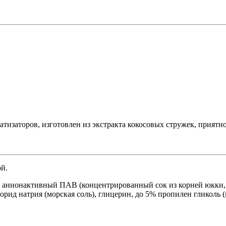
тизаторов, изготовлен из экстракта кокосовых стружек, приятно
й.
к, анионактивный ПАВ (концентрированный сок из корней юкки,
орид натрия (морская соль), глицерин, до 5% пропилен гликоль 